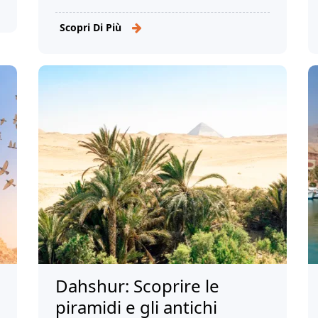
misteriosa dell'Antico Egitto che ha
catturato l'immaginazione per oltre
Scopri Di Più
4.500 anni.
Dahshur: Scoprire le
piramidi e gli antichi