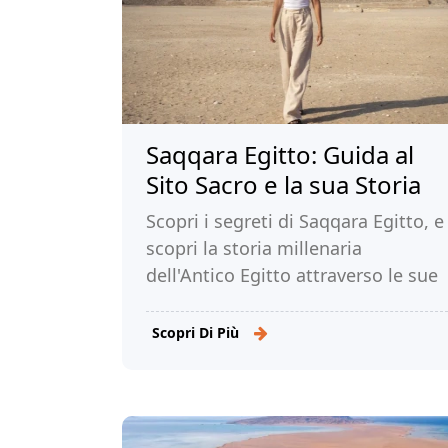
Saqqara Egitto: Guida al
Sito Sacro e la sua Storia
Scopri i segreti di Saqqara Egitto, e
scopri la storia millenaria
dell'Antico Egitto attraverso le sue
magnifiche piramidi e le tombe.
Leggi di più!
Scopri Di Più