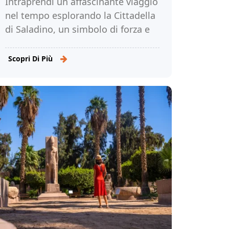
Intraprendi un affascinante viaggio
nel tempo esplorando la Cittadella
di Saladino, un simbolo di forza e
potere che ha affascinato storici e
viaggiatori per secoli. Leggi di più!
Scopri Di Più