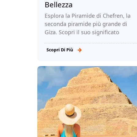
Bellezza
Esplora la Piramide di Chefren, la
seconda piramide più grande di
Giza. Scopri il suo significato
storico e il potere dei faraoni che la
costruirono.
Scopri Di Più