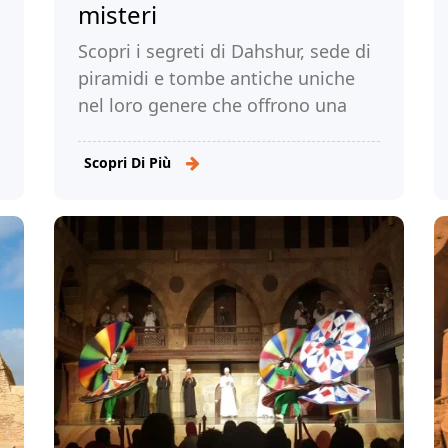
misteri
Scopri i segreti di Dahshur, sede di
piramidi e tombe antiche uniche
nel loro genere che offrono una
visione accattivante delle
meraviglie dell'Antico Egitto.
Scopri Di Più