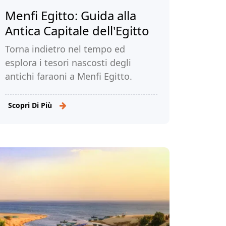
Menfi Egitto: Guida alla
Antica Capitale dell'Egitto
Torna indietro nel tempo ed
esplora i tesori nascosti degli
antichi faraoni a Menfi Egitto.
Immergiti nella ricca storia di
questa affascinante città.
Scopri Di Più