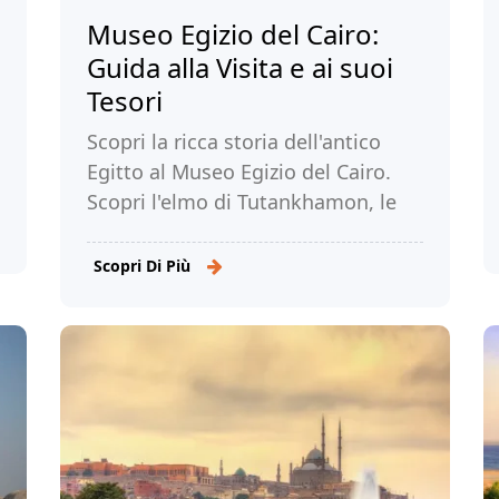
Museo Egizio del Cairo:
Guida alla Visita e ai suoi
Tesori
Scopri la ricca storia dell'antico
Egitto al Museo Egizio del Cairo.
Scopri l'elmo di Tutankhamon, le
mummie e molto altro in questo
affascinante viaggio nel tempo.
Scopri Di Più