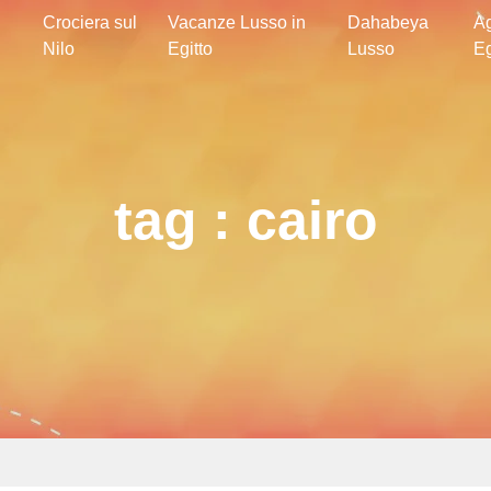
Crociera sul
Vacanze Lusso in
Dahabeya
Ag
Nilo
Egitto
Lusso
Eg
tag : cairo