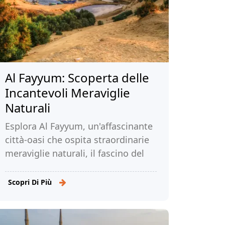
Al Fayyum: Scoperta delle
Incantevoli Meraviglie
Naturali
Esplora Al Fayyum, un'affascinante
città-oasi che ospita straordinarie
meraviglie naturali, il fascino del
verde, la fauna selvatica e la storia
affascinante!
Scopri Di Più