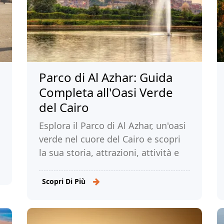
Parco di Al Azhar: Guida
Completa all'Oasi Verde
del Cairo
Esplora il Parco di Al Azhar, un'oasi
verde nel cuore del Cairo e scopri
la sua storia, attrazioni, attività e
consigli per una visita
indimenticabile. Leggi!
Scopri Di Più