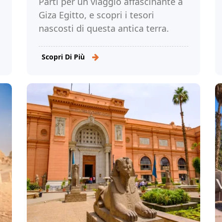
Parti per un viaggio affascinante a
Giza Egitto, e scopri i tesori
nascosti di questa antica terra.
Dalle iconiche piramidi, alla
maestosa Sfinge e agli antichi
Scopri Di Più
templi, approfondite la ricca storia
dell'Egitto con Tour Egitto!