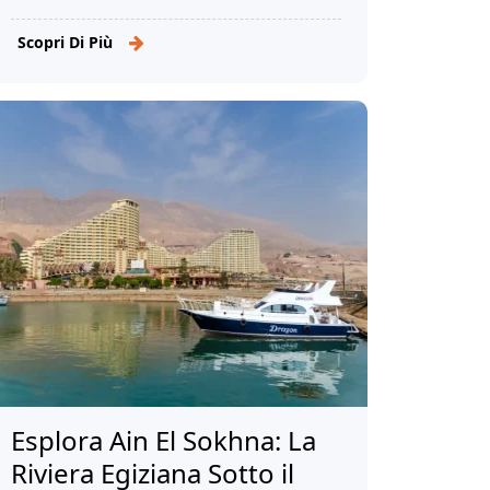
ottomana e uno dei luoghi di culto
più visitati dell'Egitto.
Scopri Di Più
Esplora Ain El Sokhna: La
Riviera Egiziana Sotto il