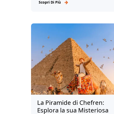
indimenticabile. Esplora ora!
Scopri Di Più
La Piramide di Chefren:
Esplora la sua Misteriosa