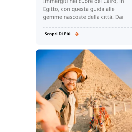
Immergiti nel cuore del Cairo, in
Egitto, con questa guida alle
gemme nascoste della città. Dai
caffè caratteristici alle antiche
rovine, esplorate le attrazioni fuori
Scopri Di Più
dai sentieri battuti. Leggi di più!