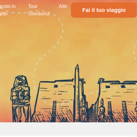
osto in
Tour
Altri
Fai il tuo viaggio
itto
Giordania