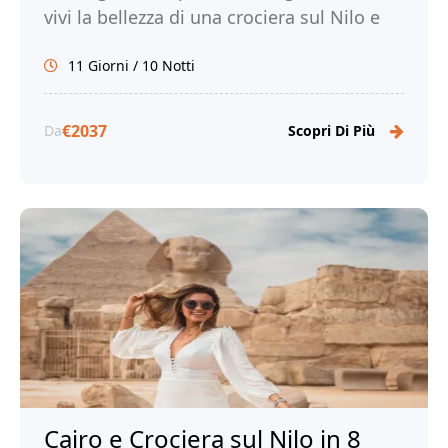
vivi la bellezza di una crociera sul Nilo e
sul Lago Nasser e immergiti nella ricca
11 Giorni / 10 Notti
storia e cultura dell'Egitto.
€2037
Da
Scopri Di Più
Cairo e Crociera sul Nilo in 8