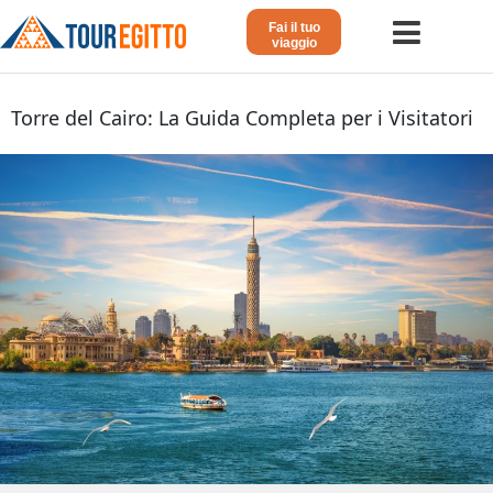
Fai il tuo
viaggio
Home
Torre del Cairo: La Guida Completa per i Visitatori
Viaggio in Egitto
Crociera sul Nilo
Vacanze Lusso in Egitto
Dahabeya Lusso
Agosto in Egitto
Tour Giordania
Altri
Blog 𓁐