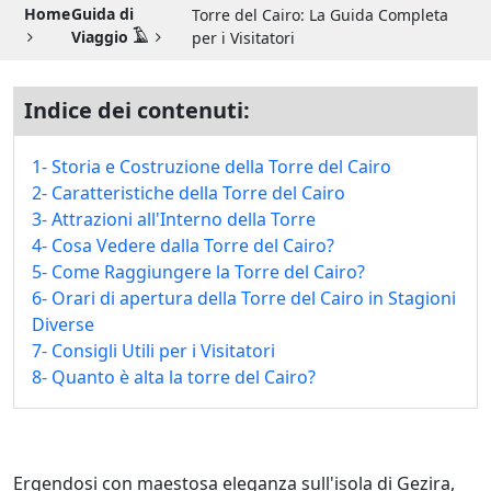
Guida di Viaggio 𓉔
Home
Guida di
Torre del Cairo: La Guida Completa
Viaggio 𓄿
per i Visitatori
Guida di Viaggio Giordania
Indice dei contenuti:
1- Storia e Costruzione della Torre del Cairo
2- Caratteristiche della Torre del Cairo
3- Attrazioni all'Interno della Torre
4- Cosa Vedere dalla Torre del Cairo?
5- Come Raggiungere la Torre del Cairo?
6- Orari di apertura della Torre del Cairo in Stagioni
Diverse
7- Consigli Utili per i Visitatori
8- Quanto è alta la torre del Cairo?
Ergendosi con maestosa eleganza sull'isola di Gezira,