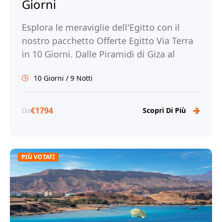
Giorni
Esplora le meraviglie dell'Egitto con il
nostro pacchetto Offerte Egitto Via Terra
in 10 Giorni. Dalle Piramidi di Giza al
Tempio di Philae, scopri la ricca storia e la
10 Giorni / 9 Notti
bellezza dell'Egitto. Prenota la tua
avventura con Tour Egitto!
€1794
Da
Scopri Di Più
PIÙ VOTATI