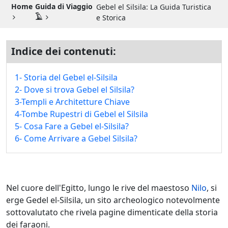
Guida di Viaggio 𓉔
Home
Guida di Viaggio
Gebel el Silsila: La Guida Turistica
𓄿
e Storica
Guida di Viaggio Giordania
Indice dei contenuti:
1- Storia del Gebel el-Silsila
2- Dove si trova Gebel el Silsila?
3-Templi e Architetture Chiave
4-Tombe Rupestri di Gebel el Silsila
5- Cosa Fare a Gebel el-Silsila?
6- Come Arrivare a Gebel Silsila?
Nel cuore dell'Egitto, lungo le rive del maestoso
Nilo
, si
erge Gedel el-Silsila, un sito archeologico notevolmente
sottovalutato che rivela pagine dimenticate della storia
dei faraoni.