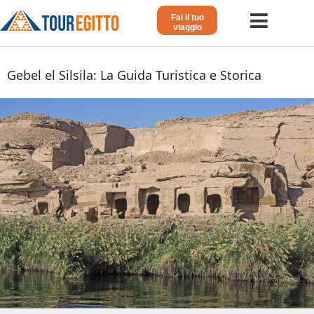
Fai il tuo
viaggio
Home
Gebel el Silsila: La Guida Turistica e Storica
Viaggio in Egitto
Crociera sul Nilo
Vacanze Lusso in Egitto
Dahabeya Lusso
Agosto in Egitto
Tour Giordania
Altri
Blog 𓁐