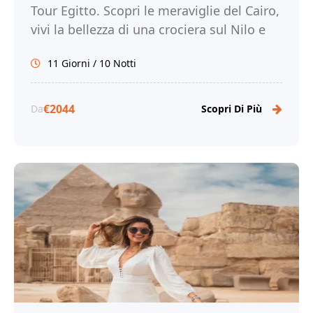
Tour Egitto. Scopri le meraviglie del Cairo,
vivi la bellezza di una crociera sul Nilo e
sul Lago Nasser e immergiti nella ricca
11 Giorni / 10 Notti
storia e cultura dell'Egitto.
€2044
Da
Scopri Di Più