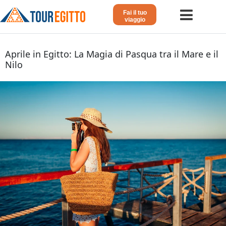
Fai il tuo
viaggio
Home
Aprile in Egitto: La Magia di Pasqua tra il Mare e il
Nilo
Viaggio in Egitto
Crociera sul Nilo
Vacanze Lusso in Egitto
Dahabeya Lusso
Egitto Agosto
Tour Giordania
Altri
Blog 𓁐