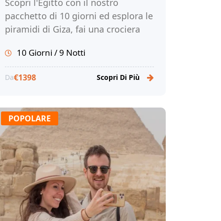
Scopri l'Egitto con il nostro
pacchetto di 10 giorni ed esplora le
piramidi di Giza, fai una crociera
sul Nilo e rilassati sulle spiagge di
10 Giorni / 9 Notti
Hurghada. Prenota!
€1398
Da
Scopri Di Più
POPOLARE