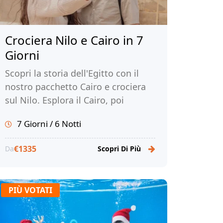
Crociera Nilo e Cairo in 7
Giorni
Scopri la storia dell'Egitto con il
nostro pacchetto Cairo e crociera
sul Nilo. Esplora il Cairo, poi
imbarcati sulla crociera sul Nilo.
7 Giorni / 6 Notti
Prenota ora con noi!
€1335
Da
Scopri Di Più
PIÙ VOTATI