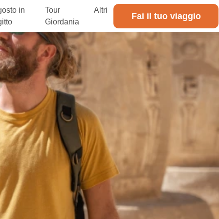
osto in
Tour
Altri
Fai il tuo viaggio
itto
Giordania