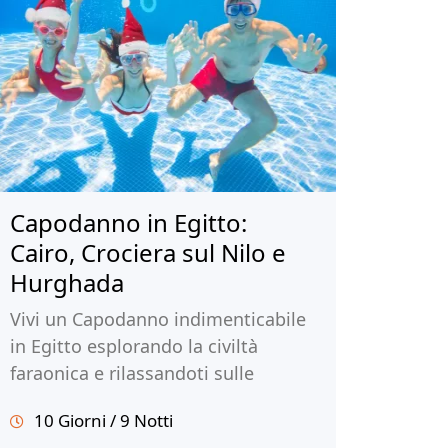
Capodanno in Egitto:
Cairo, Crociera sul Nilo e
Hurghada
Vivi un Capodanno indimenticabile
in Egitto esplorando la civiltà
faraonica e rilassandoti sulle
spiagge da sogno di Hurghada.
10 Giorni / 9 Notti
Prenota ora per un'esperienza di