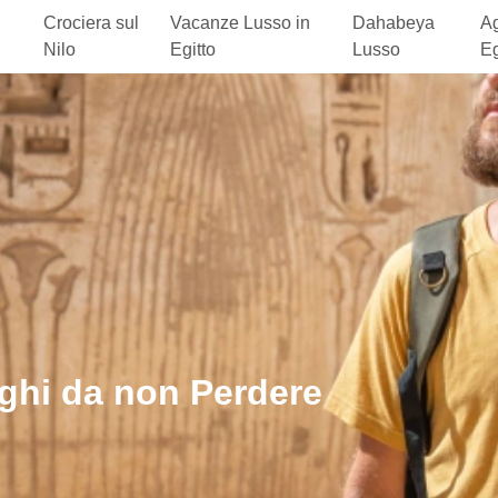
Crociera sul
Vacanze Lusso in
Dahabeya
Ag
Nilo
Egitto
Lusso
Eg
ghi da non Perdere