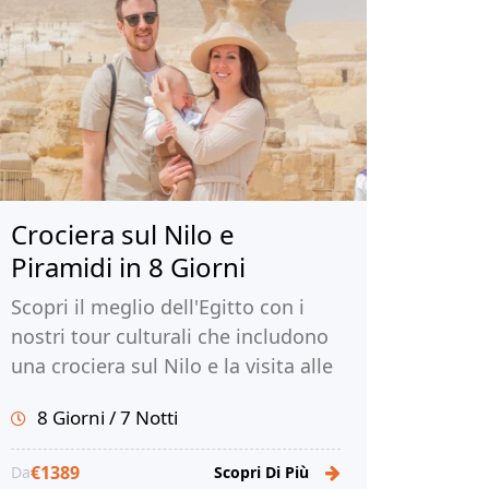
Crociera sul Nilo e
Piramidi in 8 Giorni
Scopri il meglio dell'Egitto con i
nostri tour culturali che includono
una crociera sul Nilo e la visita alle
iconiche piramidi. Immergeti
8 Giorni / 7 Notti
nell'antica civiltà dei faraoni.
Prenota ora con Tour Egitto!
€1389
Da
Scopri Di Più