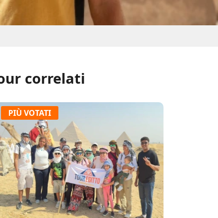
our correlati
PIÙ VOTATI