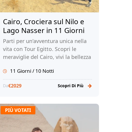
Cairo, Crociera sul Nilo e
Lago Nasser in 11 Giorni
Parti per un'avventura unica nella
vita con Tour Egitto. Scopri le
meraviglie del Cairo, vivi la bellezza
di una crociera sul Nilo e sul Lago
11 Giorni / 10 Notti
Nasser e immergiti nella ricca
storia e cultura dell'Egitto.
€2029
Da
Scopri Di Più
PIÙ VOTATI