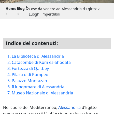
Guida di Viaggio 𓉔
Home
Blog 𓅱
Cose da Vedere ad Alessandria d'Egitto: 7
Guida di Viaggio Giordania
Luoghi imperdibili
Indice dei contenuti:
1. La Biblioteca di Alessandria
2. Catacombe di Kom es-Shoqafa
3. Fortezza di Qaitbey
4. Pilastro di Pompeo
5. Palazzo Montazah
6. Il lungomare di Alessandria
7. Museo Nazionale di Alessandria
Nel cuore del Mediterraneo,
Alessandria
d'Egitto
emerge come una città affascinante dove storia e