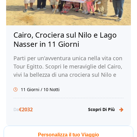
Cairo, Crociera sul Nilo e Lago
Nasser in 11 Giorni
Parti per un'avventura unica nella vita con
Tour Egitto. Scopri le meraviglie del Cairo,
vivi la bellezza di una crociera sul Nilo e
sul Lago Nasser e immergiti nella ricca
11 Giorni / 10 Notti
storia e cultura dell'Egitto.
€2032
Da
Scopri Di Più
Personalizza il tuo Viaggio