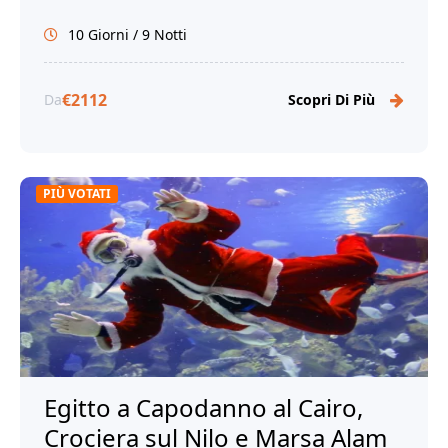
Hurghada. Prenota ora per un'esperienza
10 Giorni / 9 Notti
di viaggio personalizzata!
€2112
Da
Scopri Di Più
PIÙ VOTATI
Egitto a Capodanno al Cairo,
Crociera sul Nilo e Marsa Alam