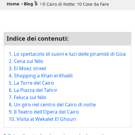
Guida di Viaggio 𓉔
Home
Blog 𓅱
Il Cairo di Notte: 10 Cose da Fare
Guida di Viaggio Giordania
Indice dei contenuti:
1. Lo spettacolo di suoni e luci delle piramidi di Giza
2. Cena sul Nilo
3. El Moez street
4. Shopping a Khan el Khalili
5. La Torre del Cairo
6. La Piazza del Tahrir
7. Feluca sul Nilo
8. Un giro nel centro del Cairo di notte
9. Il Teatro dell'Opera del Cairo
10. Visita al Wekalet El Ghouri