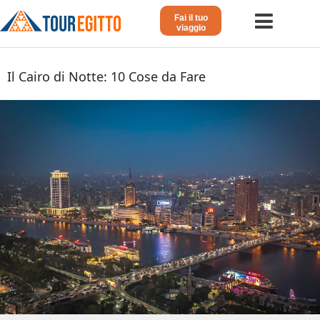
Fai il tuo
viaggio
Home
Il Cairo di Notte: 10 Cose da Fare
Viaggio in Egitto
Crociera sul Nilo
Vacanze Lusso in Egitto
Dahabeya Lusso
Agosto in Egitto
Tour Giordania
Altri
Blog 𓁐