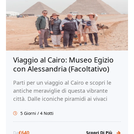
Viaggio al Cairo: Museo Egizio
con Alessandria (Facoltativo)
Parti per un viaggio al Cairo e scopri le
antiche meraviglie di questa vibrante
città. Dalle iconiche piramidi ai vivaci
mercati, immergiti nella ricca storia e
5 Giorni / 4 Notti
cultura del Cairo. Prenota ora il tuo
viaggio al Cairo con Tour Egitto!
€640
Da
Scopri Di Più