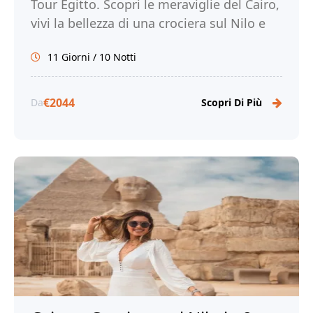
Tour Egitto. Scopri le meraviglie del Cairo,
vivi la bellezza di una crociera sul Nilo e
sul Lago Nasser e immergiti nella ricca
11 Giorni / 10 Notti
storia e cultura dell'Egitto.
€2044
Da
Scopri Di Più