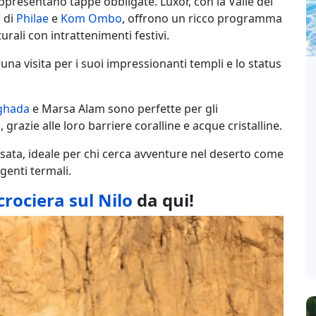
presentano tappe obbligate. Luxor, con la Valle dei
i di
Philae
e
Kom Ombo
, offrono un ricco programma
rali con intrattenimenti festivi.
una visita per i suoi impressionanti templi e lo status
ghada
e Marsa Alam sono perfette per gli
grazie alle loro barriere coralline e acque cristalline.
sata, ideale per chi cerca avventure nel deserto come
genti termali.
crociera sul Nilo
da qui!