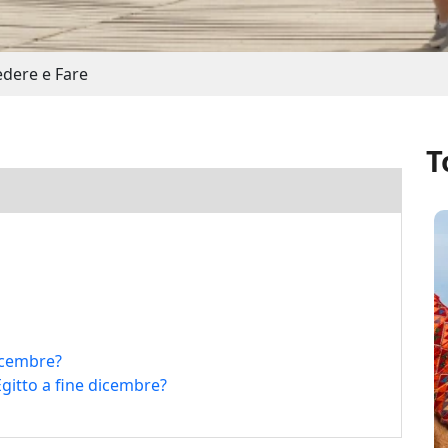
edere e Fare
T
dicembre?
Egitto a fine dicembre?