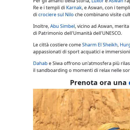
Per gli amanti della storia,
Luxor
e
Aswan
rap
Re e i templi di
Karnak
, e Aswan, con i templ
di
crociere sul Nilo
che combinano visite cultu
Inoltre,
Abu Simbel
, vicino ad Aswan, merita 
di Patrimonio dell'Umanità dell'UNESCO.
Le città costiere come
Sharm El Sheikh
,
Hur
appassionati di sport acquatici e immersioni, 
Dahab
e Siwa offrono un'atmosfera più rilas
il sandboarding o momenti di relax nelle sor
Prenota ora una