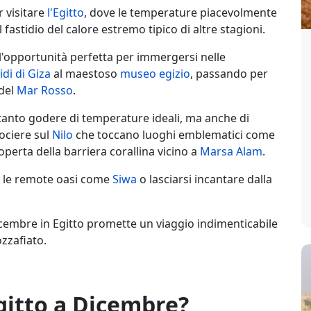
 visitare
l'Egitto
, dove le temperature piacevolmente
l fastidio del calore estremo tipico di altre stagioni.
 l'opportunità perfetta per immergersi nelle
di di Giza
al maestoso
museo egizio
, passando per
 del
Mar Rosso
.
oltanto godere di temperature ideali, ma anche di
ociere sul
Nilo
che toccano luoghi emblematici come
operta della barriera corallina vicino a
Marsa Alam
.
e le remote oasi come
Siwa
o lasciarsi incantare dalla
cembre in Egitto promette un viaggio indimenticabile
ozzafiato.
Egitto a Dicembre?