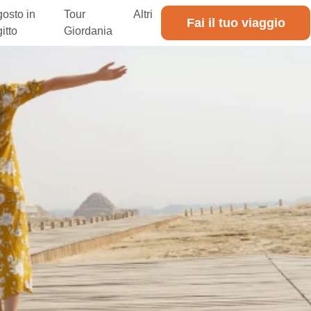
osto in
Tour
Altri
Fai il tuo viaggio
itto
Giordania