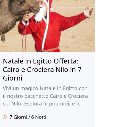
Natale in Egitto Offerta:
Cairo e Crociera Nilo in 7
Giorni
Vivi un magico Natale in Egitto con
il nostro pacchetto Cairo e Crociera
sul Nilo. Esplora le piramidi, e le
città faraoniche di Luxor e Assuan.
7 Giorni / 6 Notti
Prenota ora per una vacanza
memorabile!