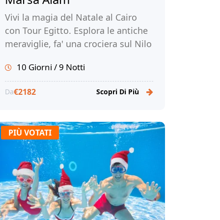
Vivi la magia del Natale al Cairo
con Tour Egitto. Esplora le antiche
meraviglie, fa' una crociera sul Nilo
e rilassati sulle splendide spiagge
10 Giorni / 9 Notti
di Marsa Alam. Prenota subito!
€2182
Da
Scopri Di Più
PIÙ VOTATI