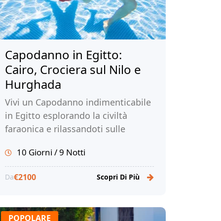
Capodanno in Egitto:
Cairo, Crociera sul Nilo e
Hurghada
Vivi un Capodanno indimenticabile
in Egitto esplorando la civiltà
faraonica e rilassandoti sulle
spiagge da sogno di Hurghada.
10 Giorni / 9 Notti
Prenota ora per un'esperienza di
viaggio personalizzata!
€2100
Da
Scopri Di Più
POPOLARE