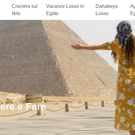
Crociera sul
Vacanze Lusso in
Dahabeya
Ag
Nilo
Egitto
Lusso
Eg
ere e Fare