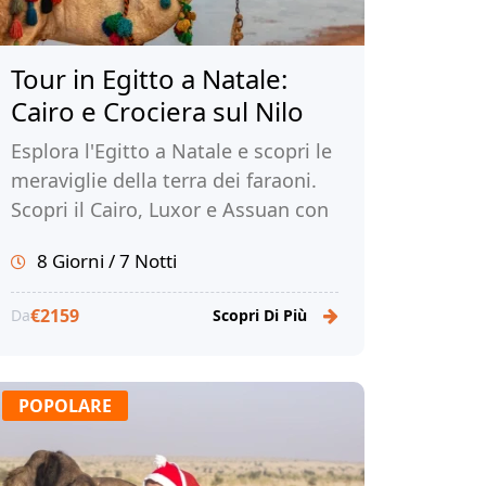
Tour in Egitto a Natale:
Cairo e Crociera sul Nilo
Esplora l'Egitto a Natale e scopri le
meraviglie della terra dei faraoni.
Scopri il Cairo, Luxor e Assuan con
una fantastica crociera. Prenota
8 Giorni / 7 Notti
ora e create ricordi indimenticabili!
€2159
Da
Scopri Di Più
POPOLARE